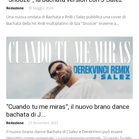
Redazione
-
30 Maggio 2024
Una nuova ondata di Bachata e RnB: J Salez pubblica una cover di
Bachata della hit RnB multiplatino di Sza "Snooze" insieme a...
“Cuando tu me miras”, il nuovo brano dance
bachata di J...
Redazione
-
23 Novembre 2023
Il nuovo brano dance Bachata di J Salez e DerekVinci può essere
descritto come universale. La sua versione originale, "Cuando Tu Me