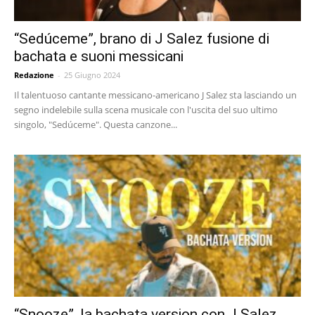
“Sedúceme”, brano di J Salez fusione di
bachata e suoni messicani
Redazione
-
25 Giugno 2024
Il talentuoso cantante messicano-americano J Salez sta lasciando un
segno indelebile sulla scena musicale con l'uscita del suo ultimo
singolo, "Sedúceme". Questa canzone...
“Snooze”, la bachata version con J Salez