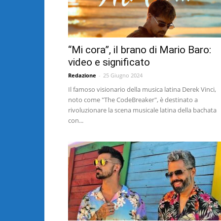
“Mi cora”, il brano di Mario Baro:
video e significato
Redazione
-
25 Giugno 2024
Il famoso visionario della musica latina Derek Vinci,
noto come "The CodeBreaker", è destinato a
rivoluzionare la scena musicale latina della bachata
con...