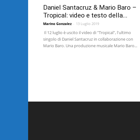
Daniel Santacruz & Mario Baro –
Tropical: video e testo della...
Marino Gonzalez
-
13 Luglio 2019
Il 12 luglio è uscito il video di "Tropical", l'ultimo
singolo di Daniel Santacruz in collaborazione con
Mario Baro. Una produzione musicale Mario Baro...