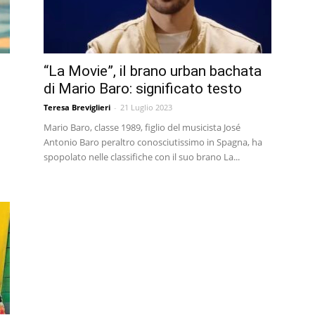
“La Movie”, il brano urban bachata
di Mario Baro: significato testo
Teresa Breviglieri
-
21 Luglio 2023
Mario Baro, classe 1989, figlio del musicista José
Antonio Baro peraltro conosciutissimo in Spagna, ha
spopolato nelle classifiche con il suo brano La...