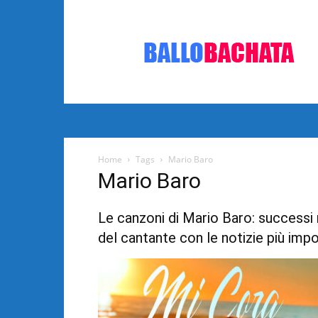
Bachata:
video
e
notizie
musicali
Home
Tags
Mario Baro
Mario Baro
Le canzoni di Mario Baro: successi m
del cantante con le notizie più impo