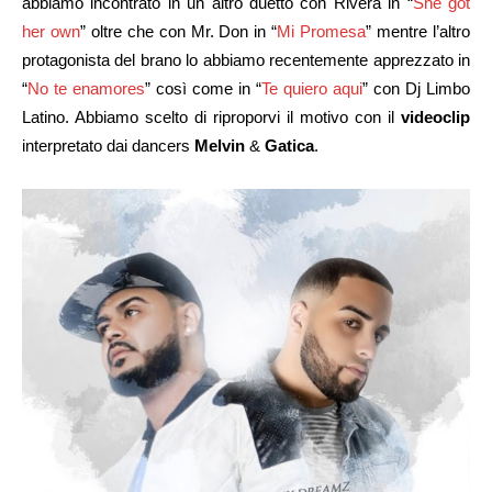
abbiamo incontrato in un altro duetto con Rivera in “
She got
her own
” oltre che con Mr. Don in “
Mi Promesa
” mentre l’altro
protagonista del brano lo abbiamo recentemente apprezzato in
“
No te enamores
” così come in “
Te quiero aqui
” con Dj Limbo
Latino. Abbiamo scelto di riproporvi il motivo con il
videoclip
interpretato dai dancers
Melvin
&
Gatica
.