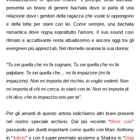
presenta un brano di genere bachata dove si parla di una
relazione dove i genitori della ragazza che vuole si oppongono
e della lotta per stare con lei. Come sempre, una bachata
romantica dove regna soprattutto l’amore. Il suo sound così
ritmato e accattivante resta attualissimo e ancora oggi tra gli
evergreen più apprezzati. Nel ritornello osanna la sua donna:
“Tu sei quella che mi fa sognare, Tu sei quella che mi fa
palpitare, Te sei quella che… mi fa impazzire (mi fa
impazzire). Non mi importa del rischio, io voglio vederti. Non
mi importa di chi mi cerca, io starò con te. Non mi importa di
chi dice, che io impazziscono per te”.
Per gli amanti di questo artista indichiamo altri brani presenti
nel nostro speciale archivio. Dal più recente “
Morir solo
”
passando per duetti importanti come quello con Marc Anthony
in “
Adicto
” o con il super premiato assieme a Shakira in “
Deja