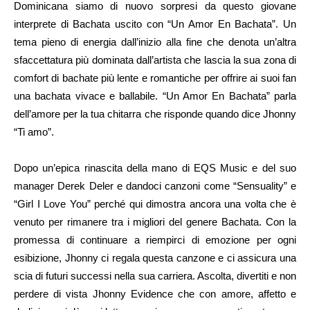
Dominicana siamo di nuovo sorpresi da questo giovane
interprete di Bachata uscito con “Un Amor En Bachata”. Un
tema pieno di energia dall’inizio alla fine che denota un’altra
sfaccettatura più dominata dall’artista che lascia la sua zona di
comfort di bachate più lente e romantiche per offrire ai suoi fan
una bachata vivace e ballabile. “Un Amor En Bachata” parla
dell’amore per la tua chitarra che risponde quando dice Jhonny
“Ti amo”.
Dopo un’epica rinascita della mano di EQS Music e del suo
manager Derek Deler e dandoci canzoni come “Sensuality” e
“Girl I Love You” perché qui dimostra ancora una volta che è
venuto per rimanere tra i migliori del genere Bachata. Con la
promessa di continuare a riempirci di emozione per ogni
esibizione, Jhonny ci regala questa canzone e ci assicura una
scia di futuri successi nella sua carriera. Ascolta, divertiti e non
perdere di vista Jhonny Evidence che con amore, affetto e