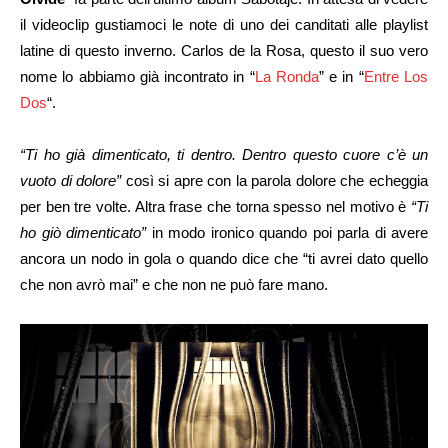
il videoclip gustiamoci le note di uno dei canditati alle playlist
latine di questo inverno. Carlos de la Rosa, questo il suo vero
nome lo abbiamo già incontrato in “
La Ronda
” e in “
Entre Los
Dos
“.
“Ti ho già dimenticato, ti dentro. Dentro questo cuore c’è un
vuoto di dolore”
così si apre con la parola dolore che echeggia
per ben tre volte. Altra frase che torna spesso nel motivo è
“Ti
ho giò dimenticato”
in modo ironico quando poi parla di avere
ancora un nodo in gola o quando dice che “ti avrei dato quello
che non avrò mai” e che non ne può fare mano.