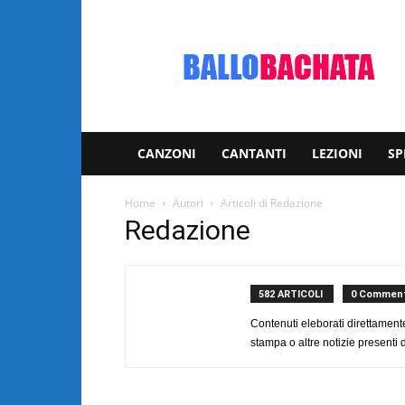
Bachata:
video
e
notizie
musicali
CANZONI
CANTANTI
LEZIONI
SP
Home
Autori
Articoli di Redazione
Redazione
582 ARTICOLI
0 Comment
Contenuti eleborati direttament
stampa o altre notizie presenti 