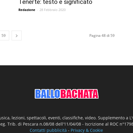
Tenerte: testo e significato
Redazione
-
28 Febbraio 2020
59
Pagina 48 di 59
ica, lezioni, spettacoli, eventi, classifiche, video. Supplemento a 
Reg. Trib. di Pescara n.08/08 dell'11/04/08 - Iscrizione al ROC n°17
Contatti pubblicità
-
Privacy & Cookie