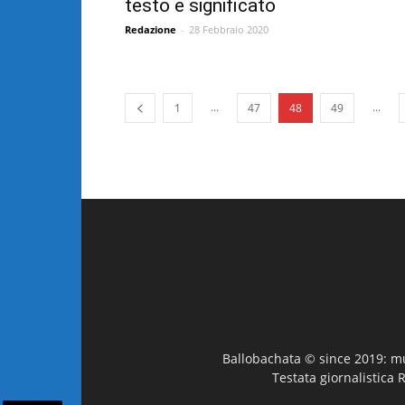
testo e significato
Redazione
-
28 Febbraio 2020
...
...
1
47
48
49
Ballobachata © since 2019: mus
Testata giornalistica 