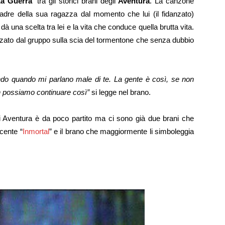
a Guerra
” tra gli storici brani degli
Aventura
. La canzone
adre della sua ragazza dal momento che lui (il fidanzato)
 dà una scelta tra lei e la vita che conduce quella brutta vita.
izzato dal gruppo sulla scia del tormentone che senza dubbio
o quando mi parlano male di te. La gente è così, se non
on possiamo continuare così”
si legge nel brano.
li Aventura è da poco partito ma ci sono già due brani che
cente “
Inmortal
” e il brano che maggiormente li simboleggia