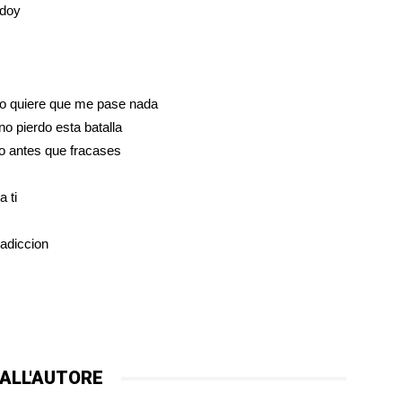
 doy
no quiere que me pase nada
no pierdo esta batalla
to antes que fracases
a ti
 adiccion
ALL'AUTORE