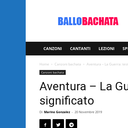
Bachata:
video
e
notizie
musicali
CANZONI
CANTANTI
LEZIONI
SP
Home
Canzoni bachata
Aventura – La Guerra: test
Canzoni bachata
Aventura – La Gu
significato
Di
Marino Gonzalez
-
20 Novembre 2019