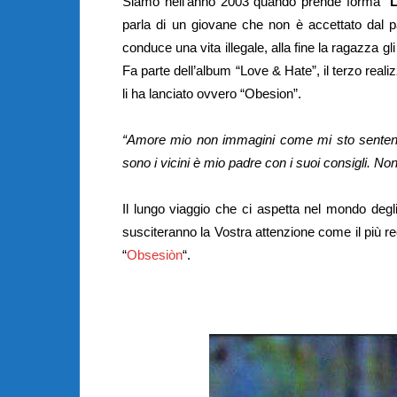
Siamo nell’anno 2003 quando prende forma “
L
parla di un giovane che non è accettato dal p
conduce una vita illegale, alla fine la ragazza gli
Fa parte dell’album “Love & Hate”, il terzo real
li ha lanciato ovvero “Obesion”.
“Amore mio non immagini come mi sto sentend
sono i vicini è mio padre con i suoi consigli. N
Il lungo viaggio che ci aspetta nel mondo deg
susciteranno la Vostra attenzione come il più re
“
Obsesiòn
“.