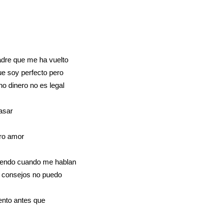
adre que me ha vuelto
ue soy perfecto pero
no dinero no es legal
asar
tro amor
iendo cuando me hablan
on consejos no puedo
tento antes que