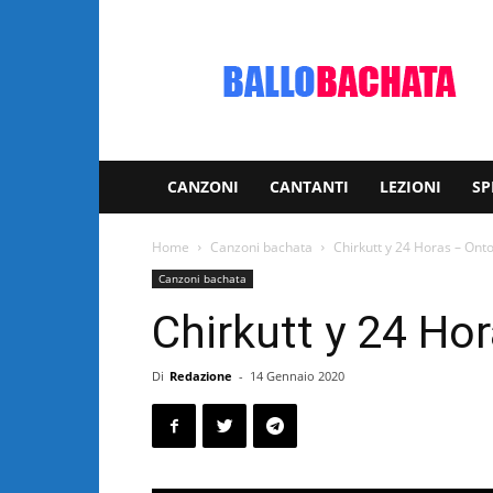
Bachata:
video
e
notizie
musicali
CANZONI
CANTANTI
LEZIONI
SP
Home
Canzoni bachata
Chirkutt y 24 Horas – Ont
Canzoni bachata
Chirkutt y 24 Ho
Di
Redazione
-
14 Gennaio 2020