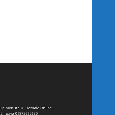
L'Opinionista ® Giornale Online
982 - p.iva 01873660680