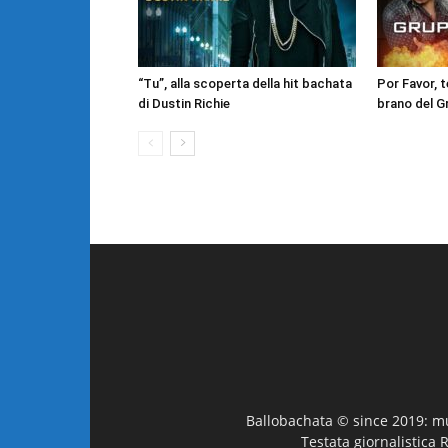
“Tu”, alla scoperta della hit bachata
Por Favor, 
di Dustin Richie
brano del G
Ballobachata © since 2019: mus
Testata giornalistica 