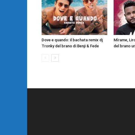
Dove e quando: il bachata remix dj
Mírame, Liro
Tronky del brano di Benji & Fede
del brano u