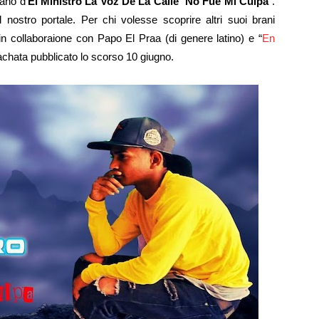
rano d’
El Ministro La Voz De La Calle
“
No Fue Mi Culpa
“.
 nostro portale. Per chi volesse scoprire altri suoi brani
 in collaboraione con Papo El Praa (di genere latino) e “
En
chata pubblicato lo scorso 10 giugno.