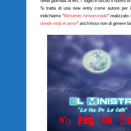
Nella giornata di ieri, 7 luglio è uscito il nuovo b
Si tratta di una new entry come autore per il
indichiamo “
Mesiento henamorado
” realizzato
donde està el amor
” anch’esso non di genere ba