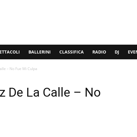
ETTACOLI
BALLERINI
CLASSIFICA
RADIO
DJ
EVE
alle – No Fue Mi Culpa
oz De La Calle – No