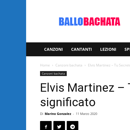
Bachata:
video
e
notizie
musicali
CANZONI
CANTANTI
LEZIONI
SP
Home
Canzoni bachata
Elvis Martinez – Tu Secreto
Canzoni bachata
Elvis Martinez – 
significato
Di
Marino Gonzalez
-
11 Marzo 2020