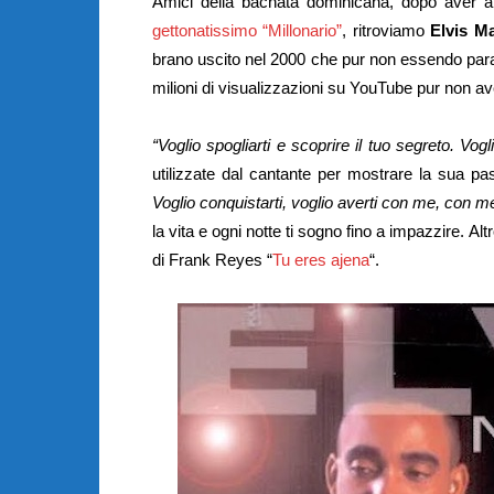
Amici della bachata dominicana, dopo aver a
gettonatissimo “Millonario”
, ritroviamo
Elvis Ma
brano uscito nel 2000 che pur non essendo parago
milioni di visualizzazioni su YouTube pur non av
“Voglio spogliarti e scoprire il tuo segreto. Vog
utilizzate dal cantante per mostrare la sua p
Voglio conquistarti, voglio averti con me, con m
la vita e ogni notte ti sogno fino a impazzire. A
di Frank Reyes “
Tu eres ajena
“.