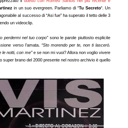
pprezzato il
duetto con Romeo Santos nel più recente e
rtinez
in un suo evergreen. Parliamo di “
Tu Secreto
“. Un
nabile al successo di “Asi fue” ha superato il tetto delle 3
endo un videoclip.
lio perdermi nel tuo corpo”
sono le parole piuttosto esplicite
assione verso l’amata.
“Sto morendo per te, non ti lascerò.
e le notti, con me”
e se non mi vuoi? Allora non voglio vivere
ltro super brano del 2000 presente nel nostro archivio è quello