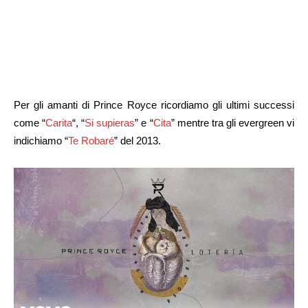
Per gli amanti di Prince Royce ricordiamo gli ultimi successi
come “
Carita
“, “
Si supieras
” e “
Cita
” mentre tra gli evergreen vi
indichiamo “
Te Robaré
” del 2013.