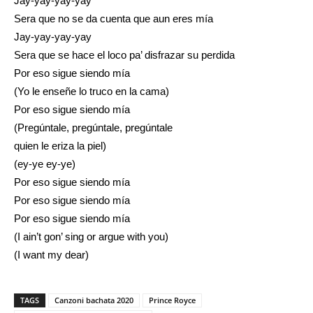
Jay-yay-yay-yay
Sera que no se da cuenta que aun eres mía
Jay-yay-yay-yay
Sera que se hace el loco pa’ disfrazar su perdida
Por eso sigue siendo mía
(Yo le enseñe lo truco en la cama)
Por eso sigue siendo mía
(Pregúntale, pregúntale, pregúntale
quien le eriza la piel)
(ey-ye ey-ye)
Por eso sigue siendo mía
Por eso sigue siendo mía
Por eso sigue siendo mía
(I ain’t gon’ sing or argue with you)
(I want my dear)
TAGS
Canzoni bachata 2020
Prince Royce