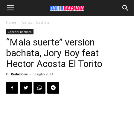
Home
Canzoni bachata
Canzoni bachata
“Mala suerte” version
bachata, Jory Boy feat
Hector Acosta El Torito
Di
Redazione
-
6 Luglio 2023