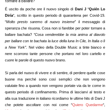
tornare a ballare?
É uscito da poche ore il nuovo singolo di
Dani J
“
Quién Lo
Diría
“, scritto in questo periodo di quarantena per Covid-19.
“
Molto presto saremo di nuovo insieme
” il messaggio di
speranza che risuona. Cosa non si farebbe per poter tornare a
ballare bachata?
“Cosa venderebbe la mia anima al diavolo
per ballare con te bachata la luce della luna In Cile, In Italia o lì
a New York”.
Nel video della Double Music a tinte bianco e
nere scorrono tante persone che portano nel loro cartello e
cuore le parole di questo nuovo brano.
Si parla del nuovo di vivere e di sentire, di perdere quelle cose
buone ma perché sono così semplici che non vengono
valutate fino a quando non vengono portate via da te come in
questo periodo di confinamento. Prima di lasciarvi al testo e
alla sua traduzione in italiano ricordiamo le ultime hits di Dani J
che potete ascoltare con noi come “
Quiero Quedarme
“,