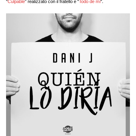
“
Culpable
” realizzato con il fratello e “
Todo de mi
“.