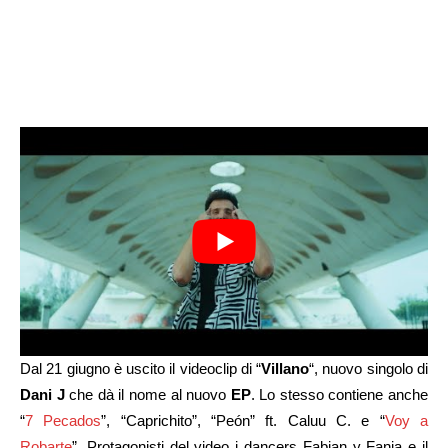
Dal 21 giugno è uscito il videoclip di “
Villano
“, nuovo singolo di
Dani J
che dà il nome al nuovo
EP
. Lo stesso contiene anche
“
7 Pecados
”, “Caprichito”, “Peón” ft. Caluu C. e “
Voy a
Robarte
”. Protagonisti del video i dancers Fabian y Fania e il