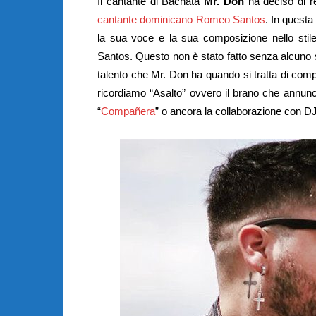
Il cantante di Bachata
Mr. Don
ha deciso di re
cantante dominicano Romeo Santos
.
In questa
la sua voce e la sua composizione nello stil
Santos.
Questo non è stato fatto senza alcuno s
talento che Mr. Don ha quando si tratta di comp
ricordiamo “Asalto” ovvero il brano che annunc
“
Compañera
” o ancora la collaborazione con DJ