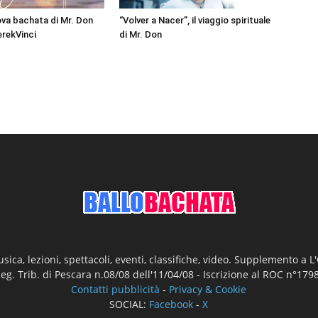
uova bachata di Mr. Don
“Volver a Nacer”, il viaggio spirituale
erekVinci
di Mr. Don
ica, lezioni, spettacoli, eventi, classifiche, video. Supplemento a 
Reg. Trib. di Pescara n.08/08 dell'11/04/08 - Iscrizione al ROC n°17
Contatti pubblicità
-
Privacy & Cookie
SOCIAL:
Facebook
-
X