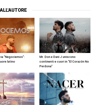
ALL'AUTORE
cia “Negociemos”:
Mr. Don e Dani J uniscono
uore latino
continenti e cuori in “El Corazón No
Perdona”