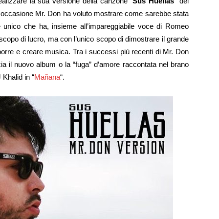
alizzare la sua versione della canzone “
Sus Huellas
” del
 occasione Mr. Don ha voluto mostrare come sarebbe stata
e unico che ha, insieme all’impareggiabile voce di Romeo
copo di lucro, ma con l’unico scopo di dimostrare il grande
orre e creare musica. Tra i successi più recenti di Mr. Don
ia il nuovo album o la “fuga” d’amore raccontata nel brano
 Khalid in “
Mañana
“.