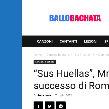
Bachata:
video
e
notizie
musicali
CANZONI
CANTANTI
LEZIONI
SP
Home
Canzoni bachata
“Sus Huellas”, Mr. Don in
Canzoni bachata
“Sus Huellas”, Mr
successo di Ro
Di
Redazione
-
7 Luglio 2022