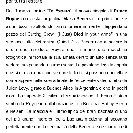
per tutta l’estate
Dal 3 marzo online “
Te Espero
“, il nuovo singolo di
Prince
Royce
con la star argentina
María Becerra
. Le prime note e
alcuni basi in sottofondo fanno tornare in mente il leggendario
pezzo dei Cutting Crew “(I Just) Died in your arms” in una
versione tutta elettronica. Quindi è la Becerra ad attaccare la
strofa che introduce Royce che in mano una macchina
fotografica immortala la sua amata dentro un’auto senza farsi
vedere, sospettando un tradimento. La passione lega la coppia
che si ritroverà ma non sempre le ferite si possono cancellare
come appare nella scena finale dell’eccellente video diretto da
Julien Levy, girato a Buenos Aires in Argentina e che in pochi
giorni ha superato 3 milioni di visualizzazioni. Il brano è stato
scritto da Royce in collaborazione con Becerra, Bobby Sierra
e Nelsen. La melodia e il ritmo tipico dei brani bachata di uno
dei più grandi interpreti della bachata moderna si sposano
perfettamente con la sensualità della Becerra e ne siamo certi