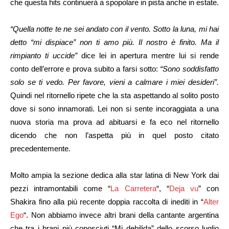
che questa hits continuerà a spopolare in pista anche in estate.
“Quella notte te ne sei andato con il vento. Sotto la luna, mi hai
detto “mi dispiace” non ti amo più. Il nostro è finito. Ma il
rimpianto ti uccide”
dice lei in apertura mentre lui si rende
conto dell’errore e prova subito a farsi sotto:
“Sono soddisfatto
solo se ti vedo.
Per favore, vieni a calmare i miei desideri”.
Quindi nel ritornello ripete che la sta aspettando al solito posto
dove si sono innamorati. Lei non si sente incoraggiata a una
nuova storia ma prova ad abituarsi e fa eco nel ritornello
dicendo che non l’aspetta più in quel posto citato
precedentemente.
Molto ampia la sezione dedica alla star latina di New York dai
pezzi intramontabili come “
La Carretera
“, “
Deja vu
” con
Shakira fino alla più recente doppia raccolta di inediti in “
Alter
Ego
“. Non abbiamo invece altri brani della cantante argentina
che tra i brani più conosciuti “Mi debilida” dello scorso luglio