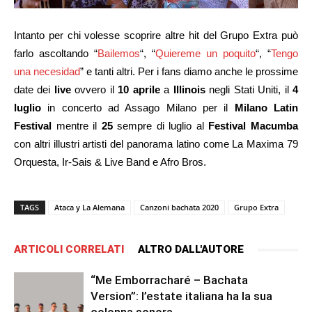
Intanto per chi volesse scoprire altre hit del Grupo Extra può
farlo ascoltando “
Bailemos
“, “
Quiereme un poquito
“, “
Tengo
una necesidad
” e tanti altri. Per i fans diamo anche le prossime
date dei
live
ovvero il
10 aprile
a
Illinois
negli Stati Uniti, il
4
luglio
in concerto ad Assago Milano per il
Milano Latin
Festival
mentre il
25
sempre di luglio al
Festival Macumba
con altri illustri artisti del panorama latino come La Maxima 79
Orquesta, Ir-Sais & Live Band e Afro Bros.
TAGS
Ataca y La Alemana
Canzoni bachata 2020
Grupo Extra
ARTICOLI CORRELATI
ALTRO DALL'AUTORE
“Me Emborracharé – Bachata
Version”: l’estate italiana ha la sua