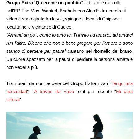
Grupo Extra
“
Quiereme un pochito
“. Il brano è raccolto
nell’EP The Most Wanted, Bachata con Algo Extra mentre il
video è stato girato tra le vie, spiagge e locali di Chipione
località nelle vicinanze di Cadice.
“Amami un po ‘, come io amo te. Ti invito ad amarci, ad amarci
l’un l’altro. Dicono che non è bene pregare per l’amore e sono
stanco di perdere per paura”
cantano nel ritornello del brano.
Un cuore spazzato per la paura di perdere la persona amata e
non vederla più.
Tra i brani da non perdere del Grupo Extra i vari “
Tengo una
necesidad
“, “
A traves del vaso
” e il più recente “
Mi cura
sexual
“.