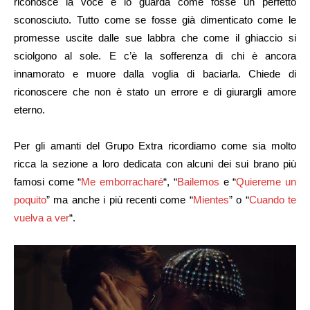
riconosce la voce e lo guarda come fosse un perfetto
sconosciuto. Tutto come se fosse già dimenticato come le
promesse uscite dalle sue labbra che come il ghiaccio si
sciolgono al sole. E c’è la sofferenza di chi è ancora
innamorato e muore dalla voglia di baciarla. Chiede di
riconoscere che non è stato un errore e di giurargli amore
eterno.
Per gli amanti del Grupo Extra ricordiamo come sia molto
ricca la sezione a loro dedicata con alcuni dei sui brano più
famosi come “
Me emborracharé
“, “
Bailemos
e “
Quiereme un
poquito
” ma anche i più recenti come “
Mientes
” o “
Cuando te
vuelva a ver
“.