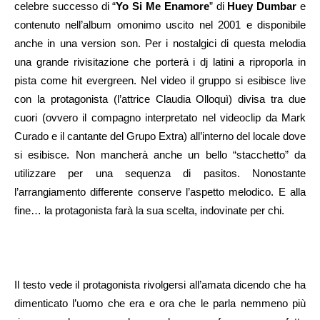
celebre successo di “
Yo Si Me Enamore
” di
Huey Dumbar
e
contenuto nell’album omonimo uscito nel 2001 e disponibile
anche in una version son. Per i nostalgici di questa melodia
una grande rivisitazione che porterà i dj latini a riproporla in
pista come hit evergreen. Nel video il gruppo si esibisce live
con la protagonista (l’attrice Claudia Olloquì) divisa tra due
cuori (ovvero il compagno interpretato nel videoclip da Mark
Curado e il cantante del Grupo Extra) all’interno del locale dove
si esibisce. Non mancherà anche un bello “stacchetto” da
utilizzare per una sequenza di pasitos. Nonostante
l’arrangiamento differente conserve l’aspetto melodico. E alla
fine… la protagonista farà la sua scelta, indovinate per chi.
Il testo vede il protagonista rivolgersi all’amata dicendo che ha
dimenticato l’uomo che era e ora che le parla nemmeno più