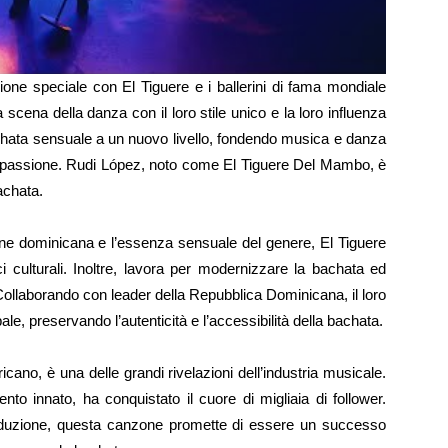
ione speciale con El Tiguere e i ballerini di fama mondiale
cena della danza con il loro stile unico e la loro influenza
achata sensuale a un nuovo livello, fondendo musica e danza
i passione. Rudi López, noto come El Tiguere Del Mambo, è
achata.
gine dominicana e l’essenza sensuale del genere, El Tiguere
i culturali. Inoltre, lavora per modernizzare la bachata ed
ollaborando con leader della Repubblica Dominicana, il loro
obale, preservando l’autenticità e l’accessibilità della bachata.
ano, è una delle grandi rivelazioni dell’industria musicale.
ento innato, ha conquistato il cuore di migliaia di follower.
roduzione, questa canzone promette di essere un successo