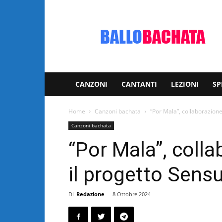
Bachata:
video
e
notizie
musicali
CANZONI
CANTANTI
LEZIONI
SP
Home
Canzoni bachata
“Por Mala”, collaborazione
Canzoni bachata
“Por Mala”, colla
il progetto Sens
Di
Redazione
-
8 Ottobre 2024