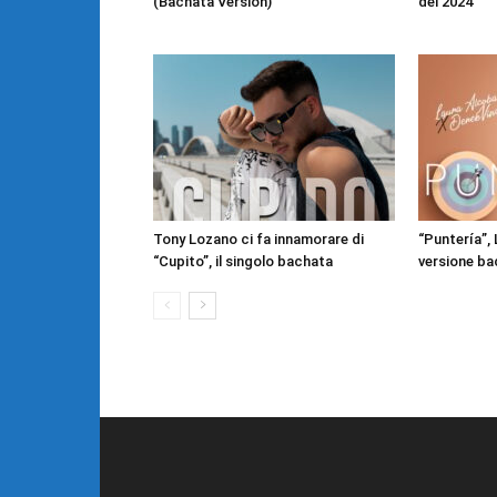
(Bachata Version)
del 2024
Tony Lozano ci fa innamorare di
“Puntería”,
“Cupito”, il singolo bachata
versione bac