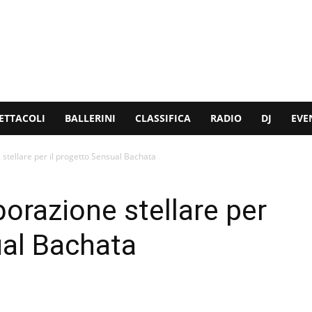
ETTACOLI
BALLERINI
CLASSIFICA
RADIO
DJ
EVE
 stellare per il progetto Sensual Bachata
borazione stellare per
ual Bachata