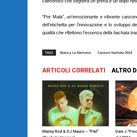
clamoroso che segnerà un prima e un dopo nell
“Por Mala”, un’emozionante e vibrante canzon
dell’etichetta per l’innovazione e lo sviluppo 
qualità che riflettono l’essenza della bachata t
TAGS
Ataca y La Alemana
Canzoni bachata 2024
ARTICOLI CORRELATI
ALTRO D
Manny Rod & DJ Mauro – “Piel”
Dani J “Pisc