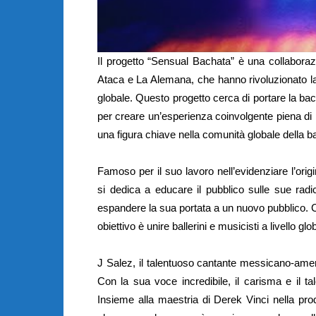
Il progetto “Sensual Bachata” è una collaboraz
Ataca e La Alemana, che hanno rivoluzionato la s
globale. Questo progetto cerca di portare la b
per creare un’esperienza coinvolgente piena d
una figura chiave nella comunità globale della b
Famoso per il suo lavoro nell’evidenziare l’ori
si dedica a educare il pubblico sulle sue radic
espandere la sua portata a un nuovo pubblico. C
obiettivo è unire ballerini e musicisti a livello gl
J Salez, il talentuoso cantante messicano-americ
Con la sua voce incredibile, il carisma e il tal
Insieme alla maestria di Derek Vinci nella p