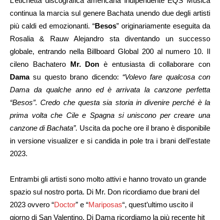
L’etichetta discografica americana indipendente EQS Musica
continua la marcia sul genere Bachata unendo due degli artisti
più caldi ed emozionanti. “
Besos
” originariamente eseguita da
Rosalia & Rauw Alejandro sta diventando un successo
globale, entrando nella Billboard Global 200 al numero 10. Il
cileno Bachatero
Mr. Don
è entusiasta di collaborare con
Dama
su questo brano dicendo:
“Volevo fare qualcosa con
Dama da qualche anno ed è arrivata la canzone perfetta
“Besos”. Credo che questa sia storia in divenire perché è la
prima volta che Cile e Spagna si uniscono per creare una
canzone di Bachata”.
Uscita da poche ore il brano è disponibile
in versione visualizer e si candida in pole tra i brani dell’estate
2023.
Entrambi gli artisti sono molto attivi e hanno trovato un grande
spazio sul nostro porta. Di Mr. Don ricordiamo due brani del
2023 ovvero “
Doctor
” e “
Mariposas
“, quest’ultimo uscito il
giorno di San Valentino. Di Dama ricordiamo la più recente hit