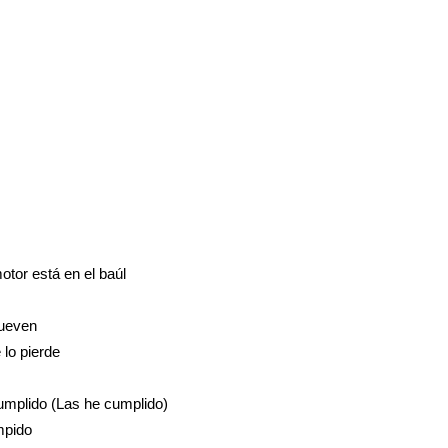
otor está en el baúl
lueven
 lo pierde
umplido (Las he cumplido)
mpido