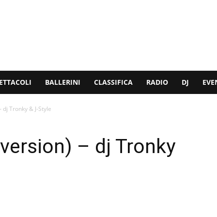
ETTACOLI
BALLERINI
CLASSIFICA
RADIO
DJ
EVE
 dj Tronky & J-Style
version) – dj Tronky