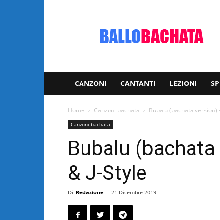
Bachata:
video
e
notizie
musicali
CANZONI
CANTANTI
LEZIONI
SP
Home
Canzoni bachata
Bubalu (bachata version) –
Canzoni bachata
Bubalu (bachata 
& J-Style
Di
Redazione
-
21 Dicembre 2019