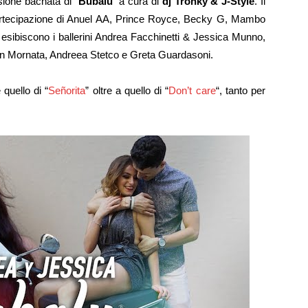
sione bachata di “
Bubalu
” a cura di
dj
Tronky & J-Style
. Il
partecipazione di Anuel AA, Prince Royce, Becky G, Mambo
 esibiscono i ballerini Andrea Facchinetti & Jessica Munno,
an Mornata, Andreea Stetco e Greta Guardasoni.
 quello di “
Señorita
” oltre a quello di “
Don’t care
“, tanto per