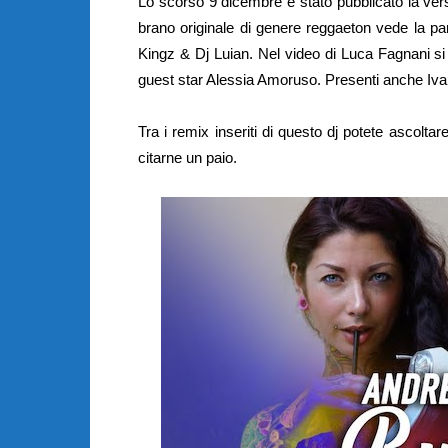
Lo scorso 9 dicembre è stato pubblicato la ver
brano originale di genere reggaeton vede la 
Kingz & Dj Luian. Nel video di Luca Fagnani si
guest star Alessia Amoruso. Presenti anche Iv
Tra i remix inseriti di questo dj potete ascoltare
citarne un paio.