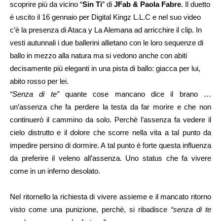
scoprire più da vicino “
Sin Ti
” di
JFab & Paola Fabre
. Il duetto
è uscito il 16 gennaio per Digital Kingz L.L.C e nel suo video
c’è la presenza di Ataca y La Alemana ad arricchire il clip. In
vesti autunnali i due ballerini allietano con le loro sequenze di
ballo in mezzo alla natura ma si vedono anche con abiti
decisamente più eleganti in una pista di ballo: giacca per lui,
abito rosso per lei.
“Senza di te”
quante cose mancano dice il brano …
un’assenza che fa perdere la testa da far morire e che non
continuerò il cammino da solo. Perchè l’assenza fa vedere il
cielo distrutto e il dolore che scorre nella vita a tal punto da
impedire persino di dormire. A tal punto è forte questa influenza
da preferire il veleno all’assenza. Uno status che fa vivere
come in un inferno desolato.
Nel ritornello la richiesta di vivere assieme e il mancato ritorno
visto come una punizione, perchè, si ribadisce
“senza di te