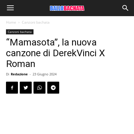
Home
Canzoni bachata
Canzoni bachata
“Mamasota”, la nuova
canzone di DerekVinci X
Roman
Di
Redazione
-
23 Giugno 2024