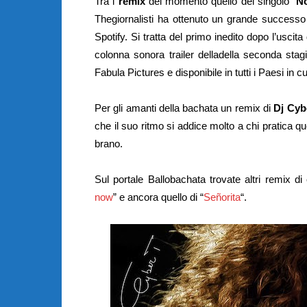
Tra i
remix
del momento quello del singolo “
No
Thegiornalisti ha ottenuto un grande success
Spotify. Si tratta del primo inedito dopo l’usci
colonna sonora trailer delladella seconda sta
Fabula Pictures e disponibile in tutti i Paesi in cui
Per gli amanti della bachata un remix di
Dj Cyb
che il suo ritmo si addice molto a chi pratica qu
brano.
Sul portale Ballobachata trovate altri remix 
now
” e ancora quello di “
Señorita
“.