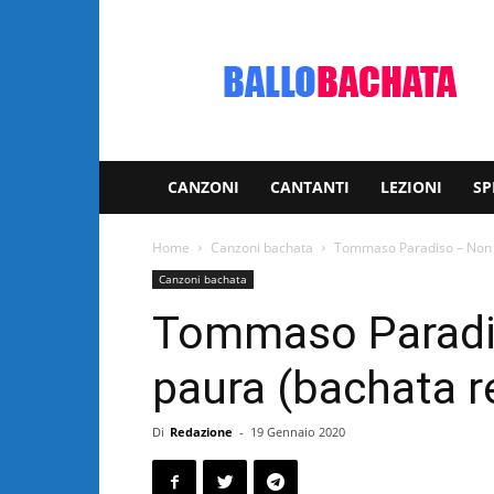
Bachata:
video
e
notizie
musicali
CANZONI
CANTANTI
LEZIONI
SP
Home
Canzoni bachata
Tommaso Paradiso – Non 
Canzoni bachata
Tommaso Paradi
paura (bachata r
Di
Redazione
-
19 Gennaio 2020