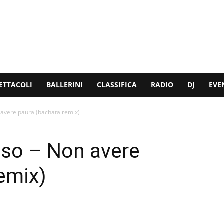
ETTACOLI
BALLERINI
CLASSIFICA
RADIO
DJ
EVE
avere paura (bachata remix)
so – Non avere
emix)