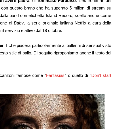
n avere paura
” di
Tommaso Paradiso
. L’ex frontman dei
o con questo brano che ha superato 5 milioni di stream su
ta dalla band con etichetta Island Record, scelto anche come
gione di
Baby
, la serie originale italiana Netflix a cura della
 il servizio è attivo dal 18 ottobre.
er T
che piacerà particolarmente ai ballerini di sensual visto
esto stile di ballo. Di seguito riproponiamo anche il testo del
di canzoni famose come “
Fantasias
” o quello di “
Don’t start