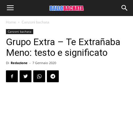
Home
Canzoni bachata
Canzoni bachata
Grupo Extra – Te Extrañaba
Meno: testo e significato
Di
Redazione
-
7 Gennaio 2020