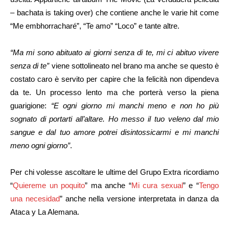
– bachata is taking over) che contiene anche le varie hit come
“Me embhorracharé”, “Te amo” “Loco” e tante altre.
“Ma mi sono abituato ai giorni senza di te, mi ci abituo vivere
senza di te”
viene sottolineato nel brano ma anche se questo è
costato caro è servito per capire che la felicità non dipendeva
da te. Un processo lento ma che porterà verso la piena
guarigione:
“E ogni giorno mi manchi meno e non ho più
sognato di portarti all’altare. Ho messo il tuo veleno dal mio
sangue e dal tuo amore potrei disintossicarmi e mi manchi
meno ogni giorno”
.
Per chi volesse ascoltare le ultime del Grupo Extra ricordiamo
“
Quiereme un poquito
” ma anche “
Mi cura sexual
” e “
Tengo
una necesidad
” anche nella versione interpretata in danza da
Ataca y La Alemana.