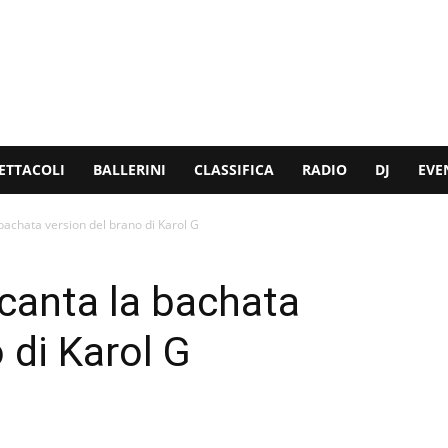
ETTACOLI
BALLERINI
CLASSIFICA
RADIO
DJ
EVE
achata version del brano di Karol G
canta la bachata
 di Karol G