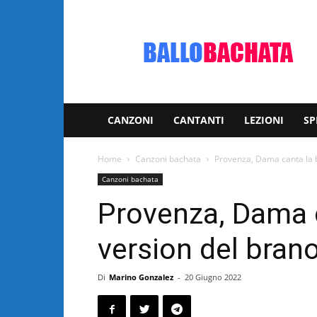
Bachata:
video
e
notizie
musicali
CANZONI
CANTANTI
LEZIONI
SP
Home
Canzoni bachata
Provenza, Dama canta la b
Canzoni bachata
Provenza, Dama 
version del brano
Di
Marino Gonzalez
-
20 Giugno 2022