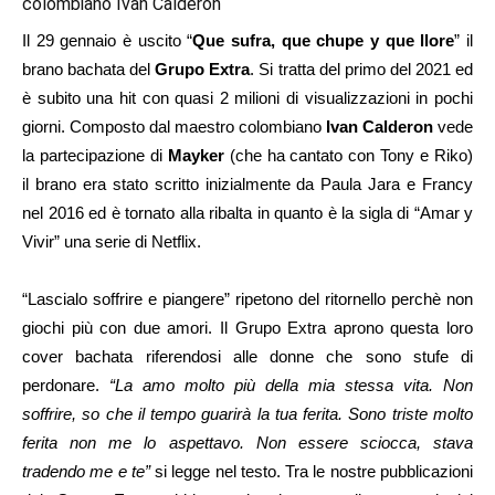
colombiano Ivan Calderon
Il 29 gennaio è uscito “
Que sufra, que chupe y que llore
” il
brano bachata del
Grupo Extra
. Si tratta del primo del 2021 ed
è subito una hit con quasi 2 milioni di visualizzazioni in pochi
giorni. Composto dal maestro colombiano
Ivan Calderon
vede
la partecipazione di
Mayker
(che ha cantato con Tony e Riko)
il brano era stato scritto inizialmente da Paula Jara e Francy
nel 2016 ed è tornato alla ribalta in quanto è la sigla di “Amar y
Vivir” una serie di Netflix.
“Lascialo soffrire e piangere” ripetono del ritornello perchè non
giochi più con due amori. Il Grupo Extra aprono questa loro
cover bachata riferendosi alle donne che sono stufe di
perdonare.
“La amo molto più della mia stessa vita. Non
soffrire, so che il tempo guarirà la tua ferita. Sono triste molto
ferita non me lo aspettavo. Non essere sciocca, stava
tradendo me e te”
si legge nel testo. Tra le nostre pubblicazioni