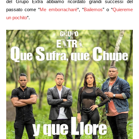
del Grupo Extra abbiamo ricordato grandi successi del
passato come “
Me emborracharé
“, “
Bailemos
” o “
Quiereme
un pochito
“.