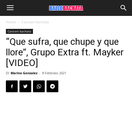
Home
Canzoni bachata
Canzoni bachata
“Que sufra, que chupe y que
llore”, Grupo Extra ft. Mayker
[VIDEO]
Di
Marino Gonzalez
-
8 Febbraio 2021