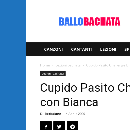
Bachata:
video
e
notizie
musicali
CANZONI
CANTANTI
LEZIONI
SP
Home
Lezioni bachata
Cupido Pasito Challenge B
Lezioni bachata
Cupido Pasito C
con Bianca
Di
Redazione
-
4 Aprile 2020