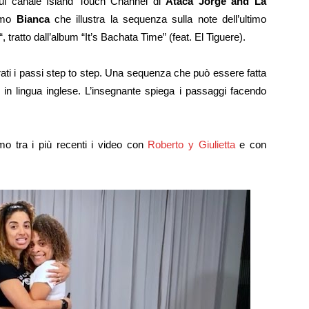
sul canale Island Touch Channel di
Ataca Jorge and La
iamo
Bianca
che illustra la sequenza sulla note dell’ultimo
“, tratto dall’album “It’s Bachata Time” (feat. El Tiguere).
rati i passi step to step. Una sequenza che può essere fatta
in lingua inglese. L’insegnante spiega i passaggi facendo
mo tra i più recenti i video con
Roberto y Giulietta
e con