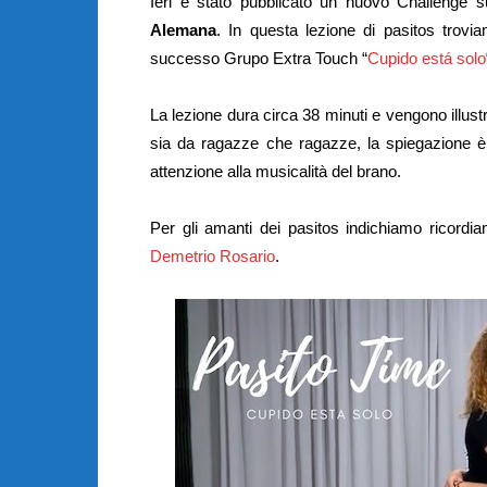
Ieri è stato pubblicato un nuovo Challenge 
Alemana
. In questa lezione di pasitos trov
successo Grupo Extra Touch “
Cupido está solo
La lezione dura circa 38 minuti e vengono illust
sia da ragazze che ragazze, la spiegazione è 
attenzione alla musicalità del brano.
Per gli amanti dei pasitos indichiamo ricordia
Demetrio Rosario
.