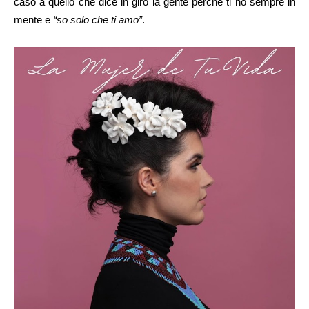
caso a quello che dice in giro la gente perchè ti ho sempre in
mente e
“so solo che ti amo”
.