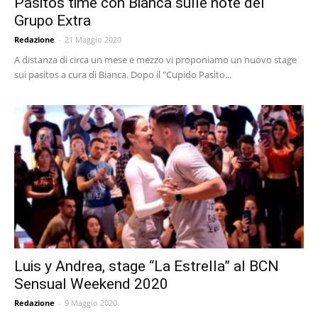
Pasitos time con Bianca sulle note del
Grupo Extra
Redazione
-
21 Maggio 2020
A distanza di circa un mese e mezzo vi proponiamo un nuovo stage
sui pasitos a cura di Bianca. Dopo il "Cupido Pasito...
Luis y Andrea, stage “La Estrella” al BCN
Sensual Weekend 2020
Redazione
-
9 Maggio 2020