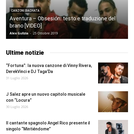
CANZONI BACHATA
Aventura – Obsesión: testo e traduzione del
brano [VIDEO]
Alex Gulizia
-
25 Ottobre 2019
M
Ultime notizie
“Fortuna”: la nuova canzone di Vinny Rivera,
DerekVinci e DJ Taga’Da
31 Luglio 2026
J Salez apre un nuovo capitolo musicale
con “Locura”
30 Luglio 2026
Il cantante spagnolo Angel Rico presente il
singolo “Mintiéndome”