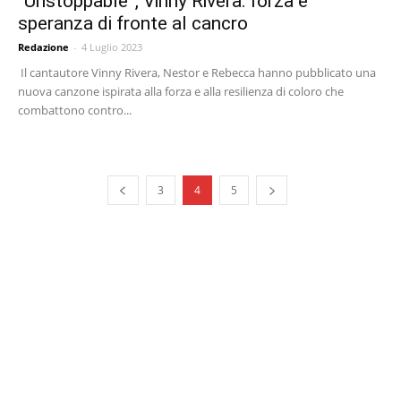
“Unstoppable”, Vinny Rivera: forza e
speranza di fronte al cancro
Redazione
-
4 Luglio 2023
Il cantautore Vinny Rivera, Nestor e Rebecca hanno pubblicato una
nuova canzone ispirata alla forza e alla resilienza di coloro che
combattono contro...
3
4
5