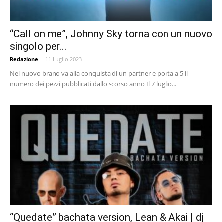
“Call on me”, Johnny Sky torna con un nuovo
singolo per...
Redazione
-
11 Luglio 2023
Nel nuovo brano va alla conquista di un partner e porta a 5 il
numero dei pezzi pubblicati dallo scorso anno Il 7 luglio...
“Quedate” bachata version, Lean & Akai | dj