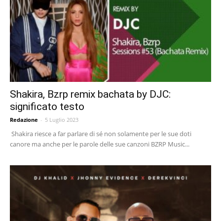
Shakira, Bzrp remix bachata by DJC:
significato testo
Redazione
-
5 Luglio 2023
Shakira riesce a far parlare di sé non solamente per le sue doti
canore ma anche per le parole delle sue canzoni BZRP Music...