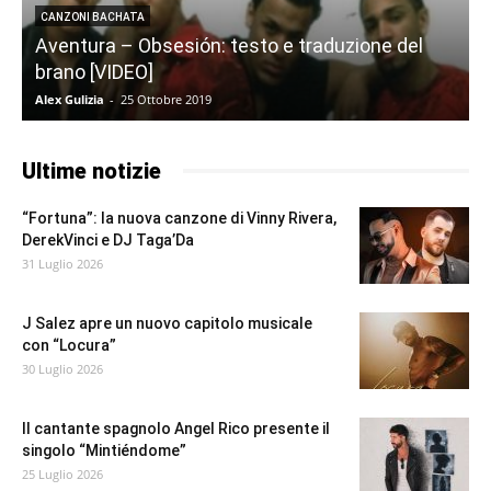
CANZONI BACHATA
Aventura – Obsesión: testo e traduzione del
brano [VIDEO]
Alex Gulizia
-
25 Ottobre 2019
M
Ultime notizie
“Fortuna”: la nuova canzone di Vinny Rivera,
DerekVinci e DJ Taga’Da
31 Luglio 2026
J Salez apre un nuovo capitolo musicale
con “Locura”
30 Luglio 2026
Il cantante spagnolo Angel Rico presente il
singolo “Mintiéndome”
25 Luglio 2026