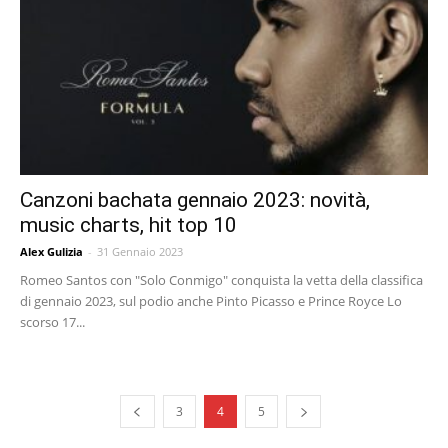
Canzoni bachata gennaio 2023: novità,
music charts, hit top 10
Alex Gulizia
-
31 Gennaio 2023
Romeo Santos con "Solo Conmigo" conquista la vetta della classifica
di gennaio 2023, sul podio anche Pinto Picasso e Prince Royce Lo
scorso 17...
3
4
5