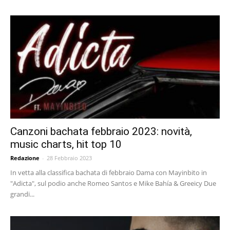
Canzoni bachata febbraio 2023: novità,
music charts, hit top 10
Redazione
-
28 Febbraio 2023
In vetta alla classifica bachata di febbraio Dama con Mayinbito in
"Adicta", sul podio anche Romeo Santos e Mike Bahía & Greeicy Due
grandi...