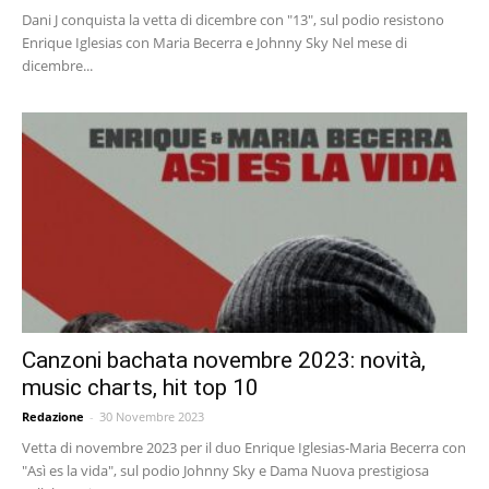
Dani J conquista la vetta di dicembre con "13", sul podio resistono
Enrique Iglesias con Maria Becerra e Johnny Sky Nel mese di
dicembre...
Canzoni bachata novembre 2023: novità,
music charts, hit top 10
Redazione
-
30 Novembre 2023
Vetta di novembre 2023 per il duo Enrique Iglesias-Maria Becerra con
"Asì es la vida", sul podio Johnny Sky e Dama Nuova prestigiosa